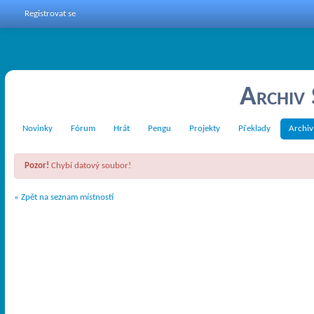
Registrovat se
Archiv
Novinky
Fórum
Hrát
Pengu
Projekty
Překlady
Archiv
Pozor!
Chybí datový soubor!
« Zpět na seznam místností