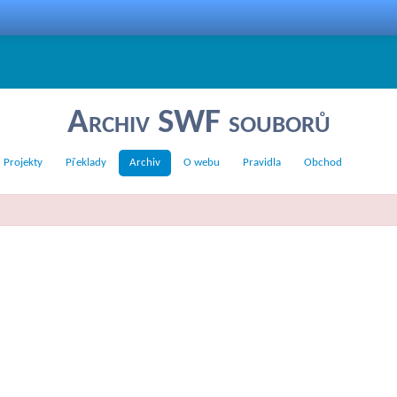
Archiv SWF souborů
Projekty
Překlady
Archiv
O webu
Pravidla
Obchod