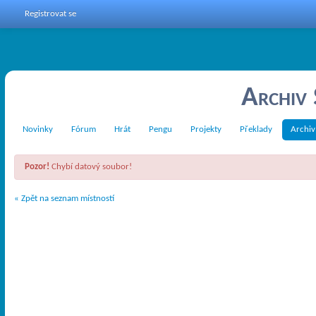
Registrovat se
Archiv
Novinky
Fórum
Hrát
Pengu
Projekty
Překlady
Archiv
Pozor!
Chybí datový soubor!
« Zpět na seznam místností