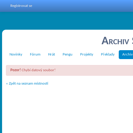
Registrovat se
Archiv
Novinky
Fórum
Hrát
Pengu
Projekty
Překlady
Archiv
Pozor!
Chybí datový soubor!
« Zpět na seznam místností