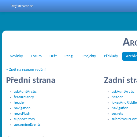
Registrovat se
Arc
Novinky
Fórum
Hrát
Pengu
Projekty
Překlady
Archiv
« Zpět na seznam vydání
Přední strana
Zadní st
askAuntArctic
askAuntArctic
featureStory
header
header
jokesAndRiddle
navigation
navigation
newsFlash
secrets
supportStory
submitYourCon
upcomingEvents